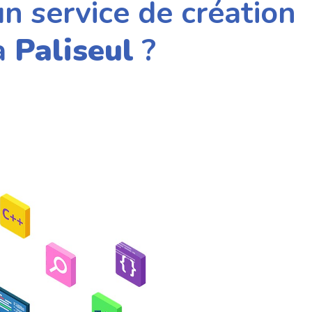
n service de création
 à
Paliseul
?