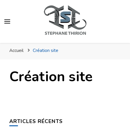
Stéphane Thirion Étix –
Infographiste –
Accueil
Création site
Webmaster –
Photographe Virton
Création site
ARTICLES RÉCENTS