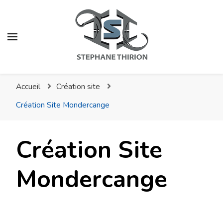
Stéphane Thirion Étix –
Infographiste –
Accueil
Création site
Webmaster –
Création Site Mondercange
Photographe Virton
Création Site
Mondercange