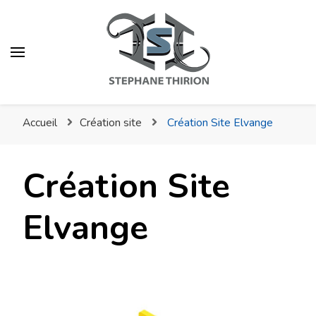
Stéphane Thirion Étix –
Infographiste –
Accueil
Création site
Création Site Elvange
Webmaster –
Photographe Virton
Création Site
Elvange