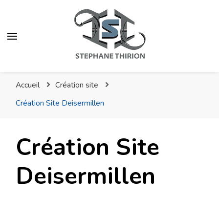
Stéphane Thirion Étix –
Infographiste –
Accueil
Création site
Webmaster –
Création Site Deisermillen
Photographe Virton
Création Site
Deisermillen