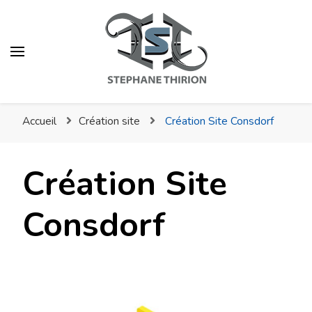
Stéphane Thirion Étix –
Infographiste –
Accueil
Création site
Création Site Consdorf
Webmaster –
Photographe Virton
Création Site
Consdorf