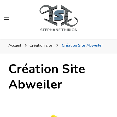
Stéphane Thirion Étix –
Infographiste –
Accueil
Création site
Création Site Abweiler
Webmaster –
Photographe Virton
Création Site
Abweiler